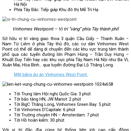
Hà Nội
Phía Tây Bắc: Tiếp giáp Khu đô thị Mễ Trì Hạ
Vinhomes Westpoint – Vị trí “vàng” phía Tây thành phố
Sở hữu vị trí vàng giao thoa 3 quận Cầu Giấy – Thanh Xuân –
Nam Từ Liêm ở phía Tây thủ đô, các cư dân Vinhomes West
Point có thể dễ dàng di chuyển đến các khu vực trung tâm thành
phố qua các tuyến đường lớn Phạm Hùng – Trần Duy Hưng –
Khuất Duy Tiến hay các khu vực phía Tây Nam Hà Nội như Ba Vì,
Xuân Mai, Hòa Bình… qua tuyến đường Đại Lộ Thăng Long.
Mặt bằng dự án Vinhomes West Point
Tới Trung tâm Hội nghị Quốc Gia: 3 phút
Tới bảo tàng HN, JW Mariot: 2 phút
Tới BigC Thăng Long, Vinhomes Green Bay: 5 phút
Tới Vinhomes D’Capitale: 6 phút
Tới Trường chuyên HN – Amsterdam: 7 phút
Tới Hồ hoàn kiếm: 30 phút
Với vị trí đắc địa cùng hệ thống tiện ích cao cấp đồng