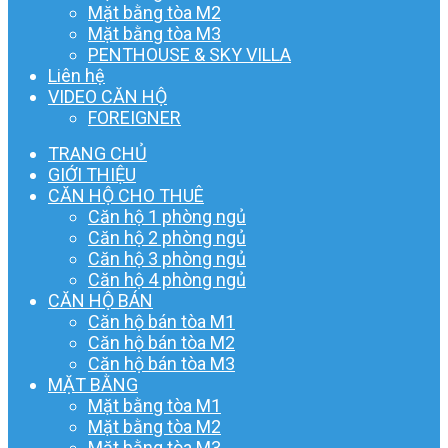
Mặt bằng tòa M2
Mặt bằng tòa M3
PENTHOUSE & SKY VILLA
Liên hệ
VIDEO CĂN HỘ
FOREIGNER
TRANG CHỦ
GIỚI THIỆU
CĂN HỘ CHO THUÊ
Căn hộ 1 phòng ngủ
Căn hộ 2 phòng ngủ
Căn hộ 3 phòng ngủ
Căn hộ 4 phòng ngủ
CĂN HỘ BÁN
Căn hộ bán tòa M1
Căn hộ bán tòa M2
Căn hộ bán tòa M3
MẶT BẰNG
Mặt bằng tòa M1
Mặt bằng tòa M2
Mặt bằng tòa M3