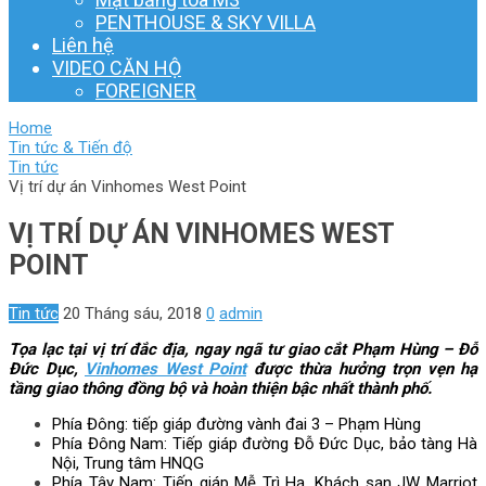
PENTHOUSE & SKY VILLA
Liên hệ
VIDEO CĂN HỘ
FOREIGNER
Home
Tin tức & Tiến độ
Tin tức
Vị trí dự án Vinhomes West Point
VỊ TRÍ DỰ ÁN VINHOMES WEST
POINT
Tin tức
20 Tháng sáu, 2018
0
admin
Tọa lạc tại vị trí đắc địa, ngay ngã tư giao cắt Phạm Hùng – Đỗ
Đức Dục,
Vinhomes West Point
được thừa hưởng trọn vẹn hạ
tầng giao thông đồng bộ và hoàn thiện bậc nhất thành phố.
Phía Đông: tiếp giáp đường vành đai 3 – Phạm Hùng
Phía Đông Nam: Tiếp giáp đường Đỗ Đức Dục, bảo tàng Hà
Nội, Trung tâm HNQG
Phía Tây Nam: Tiếp giáp Mễ Trì Hạ, Khách sạn JW Marriot