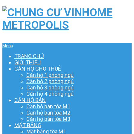
Menu
TRANG CHỦ
GIỚI THIỆU
CĂN HỘ CHO THUÊ
Căn hộ 1 phòng ngủ
Căn hộ 2 phòng ngủ
Căn hộ 3 phòng ngủ
Căn hộ 4 phòng ngủ
CĂN HỘ BÁN
Căn hộ bán tòa M1
Căn hộ bán tòa M2
Căn hộ bán tòa M3
MẶT BẰNG
Mặt bằng tòa M1