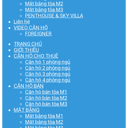
Mặt bằng tòa M2
Mặt bằng tòa M3
PENTHOUSE & SKY VILLA
Liên hệ
VIDEO CĂN HỘ
FOREIGNER
TRANG CHỦ
GIỚI THIỆU
CĂN HỘ CHO THUÊ
Căn hộ 1 phòng ngủ
Căn hộ 2 phòng ngủ
Căn hộ 3 phòng ngủ
Căn hộ 4 phòng ngủ
CĂN HỘ BÁN
Căn hộ bán tòa M1
Căn hộ bán tòa M2
Căn hộ bán tòa M3
MẶT BẰNG
Mặt bằng tòa M1
Mặt bằng tòa M2
Mặt bằng tòa M3