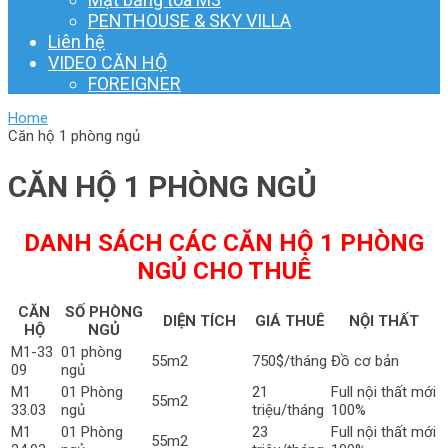
PENTHOUSE & SKY VILLA
Liên hệ
VIDEO CĂN HỘ
FOREIGNER
Home
Căn hộ 1 phòng ngủ
CĂN HỘ 1 PHÒNG NGỦ
DANH SÁCH CÁC CĂN HỘ 1 PHÒNG
NGỦ CHO THUÊ
CĂN
SỐ PHÒNG
DIỆN TÍCH
GIÁ THUÊ
NỘI THẤT
HỘ
NGỦ
M1-33
01 phòng
55m2
750$/tháng
Đồ cơ bản
09
ngủ
M1
01 Phòng
21
Full nội thất mới
55m2
33.03
ngủ
triệu/tháng
100%
M1
01 Phòng
23
Full nội thất mới
55m2