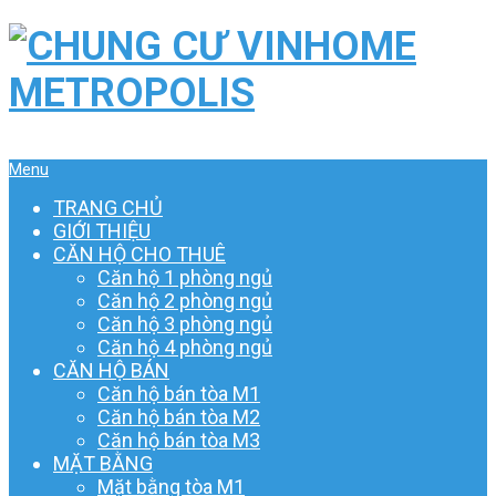
Menu
TRANG CHỦ
GIỚI THIỆU
CĂN HỘ CHO THUÊ
Căn hộ 1 phòng ngủ
Căn hộ 2 phòng ngủ
Căn hộ 3 phòng ngủ
Căn hộ 4 phòng ngủ
CĂN HỘ BÁN
Căn hộ bán tòa M1
Căn hộ bán tòa M2
Căn hộ bán tòa M3
MẶT BẰNG
Mặt bằng tòa M1