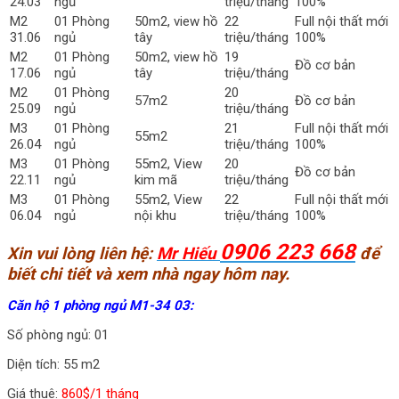
24.03
ngủ
triệu/tháng
100%
M2
01 Phòng
50m2, view hồ
22
Full nội thất mới
31.06
ngủ
tây
triệu/tháng
100%
M2
01 Phòng
50m2, view hồ
19
Đồ cơ bản
17.06
ngủ
tây
triệu/tháng
M2
01 Phòng
20
57m2
Đồ cơ bản
25.09
ngủ
triệu/tháng
M3
01 Phòng
21
Full nội thất mới
55m2
26.04
ngủ
triệu/tháng
100%
M3
01 Phòng
55m2, View
20
Đồ cơ bản
22.11
ngủ
kim mã
triệu/tháng
M3
01 Phòng
55m2, View
22
Full nội thất mới
06.04
ngủ
nội khu
triệu/tháng
100%
0906 223 668
Xin vui lòng liên hệ:
Mr Hiếu
để
biết chi tiết và xem nhà ngay hôm nay.
Căn hộ 1 phòng ngủ M1-34 03:
Số phòng ngủ: 01
Diện tích: 55 m2
Giá thuê:
860$/1 tháng