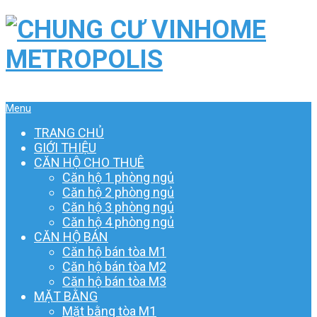
Menu
TRANG CHỦ
GIỚI THIỆU
CĂN HỘ CHO THUÊ
Căn hộ 1 phòng ngủ
Căn hộ 2 phòng ngủ
Căn hộ 3 phòng ngủ
Căn hộ 4 phòng ngủ
CĂN HỘ BÁN
Căn hộ bán tòa M1
Căn hộ bán tòa M2
Căn hộ bán tòa M3
MẶT BẰNG
Mặt bằng tòa M1