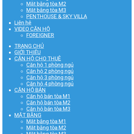
Mặt bằng tòa M2
Mặt bằng tòa M3
PENTHOUSE & SKY VILLA
Liên hệ
VIDEO CĂN HỘ
FOREIGNER
TRANG CHỦ
GIỚI THIỆU
CĂN HỘ CHO THUÊ
Căn hộ 1 phòng ngủ
Căn hộ 2 phòng ngủ
Căn hộ 3 phòng ngủ
Căn hộ 4 phòng ngủ
CĂN HỘ BÁN
Căn hộ bán tòa M1
Căn hộ bán tòa M2
Căn hộ bán tòa M3
MẶT BẰNG
Mặt bằng tòa M1
Mặt bằng tòa M2
Mặt bằng tòa M3